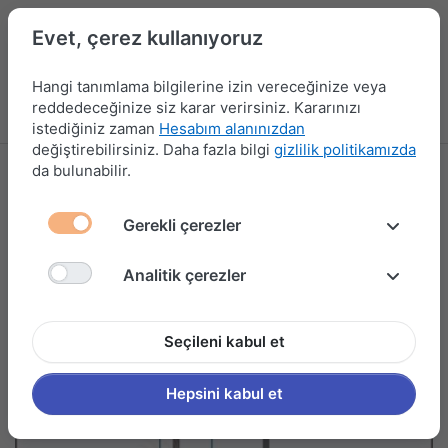
Evet, çerez kullanıyoruz
Hangi tanımlama bilgilerine izin vereceğinize veya
reddedeceğinize siz karar verirsiniz. Kararınızı
Menü
Kampanyalar
Yeni Ürünler
Giriş yap
Sepet
istediğiniz zaman
Hesabım alanınızdan
değiştirebilirsiniz. Daha fazla bilgi
gizlilik politikamızda
da bulunabilir.
Gerekli çerezler
Analitik çerezler
Seçileni kabul et
Hepsini kabul et