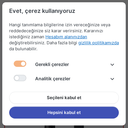
Evet, çerez kullanıyoruz
Hangi tanımlama bilgilerine izin vereceğinize veya
reddedeceğinize siz karar verirsiniz. Kararınızı
Menü
Kampanyalar
Yeni Ürünler
Giriş yap
Sepet
istediğiniz zaman
Hesabım alanınızdan
değiştirebilirsiniz. Daha fazla bilgi
gizlilik politikamızda
da bulunabilir.
Gerekli çerezler
Analitik çerezler
Seçileni kabul et
Hepsini kabul et