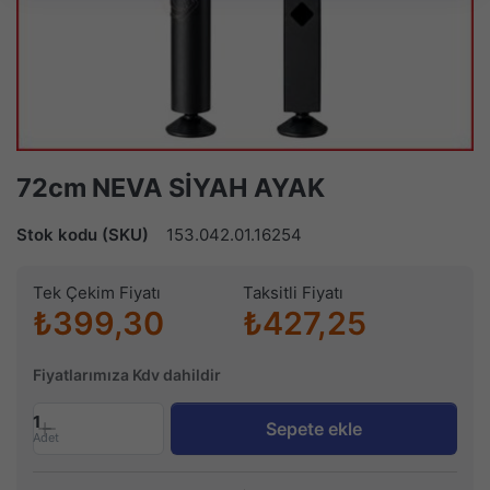
72cm NEVA SİYAH AYAK
Stok kodu (SKU)
153.042.01.16254
Tek Çekim Fiyatı
Taksitli Fiyatı
₺399,30
₺427,25
Fiyatlarımıza Kdv dahildir
1
Sepete ekle
Adet