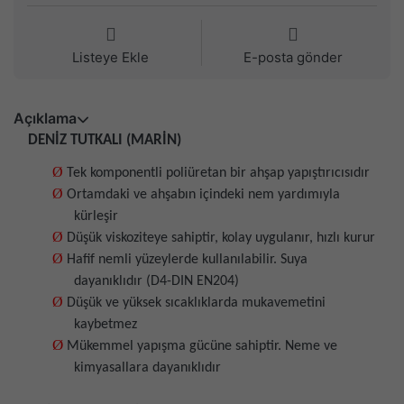
Listeye Ekle
E-posta gönder
Açıklama
DENİZ TUTKALI (MARİN)
Ø
Tek komponentli poliüretan bir ahşap yapıştırıcısıdır
Ø
Ortamdaki ve ahşabın içindeki nem yardımıyla
kürleşir
Ø
Düşük viskoziteye sahiptir, kolay uygulanır, hızlı kurur
Ø
Hafif nemli yüzeylerde kullanılabilir. Suya
dayanıklıdır (D4-DIN EN204)
Ø
Düşük ve yüksek sıcaklıklarda mukavemetini
kaybetmez
Ø
Mükemmel yapışma gücüne sahiptir. Neme ve
kimyasallara dayanıklıdır