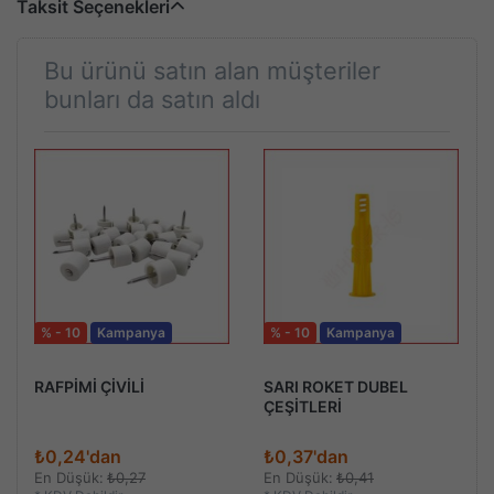
Taksit Seçenekleri
Bu ürünü satın alan müşteriler
bunları da satın aldı
% - 10
Kampanya
% - 10
Kampanya
RAFPİMİ ÇİVİLİ
SARI ROKET DUBEL
ÇEŞİTLERİ
₺0,24'dan
₺0,37'dan
En Düşük:
₺0,27
En Düşük:
₺0,41