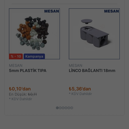
% - 10
Kampanya
MESAN
MESAN
5mm PLASTİK TIPA
LİNCO BAĞLANTI 18mm
₺0,10'dan
₺5,36'dan
*
KDV Dahildir
En Düşük:
₺0,11
*
KDV Dahildir