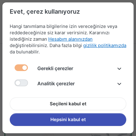
Evet, çerez kullanıyoruz
Hangi tanımlama bilgilerine izin vereceğinize veya
reddedeceğinize siz karar verirsiniz. Kararınızı
Menü
Kampanyalar
Yeni Ürünler
Giriş yap
Sepet
istediğiniz zaman
Hesabım alanınızdan
değiştirebilirsiniz. Daha fazla bilgi
gizlilik politikamızda
da bulunabilir.
Gerekli çerezler
Analitik çerezler
Seçileni kabul et
Hepsini kabul et