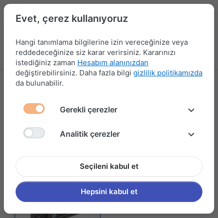
Evet, çerez kullanıyoruz
Hangi tanımlama bilgilerine izin vereceğinize veya
reddedeceğinize siz karar verirsiniz. Kararınızı
Menü
Kampanyalar
Yeni Ürünler
Giriş yap
Sepet
istediğiniz zaman
Hesabım alanınızdan
değiştirebilirsiniz. Daha fazla bilgi
gizlilik politikamızda
da bulunabilir.
YENİLER
Gerekli çerezler
Filtrele ve Sırala
Analitik çerezler
Seçileni kabul et
Hepsini kabul et