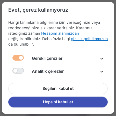
Evet, çerez kullanıyoruz
Hangi tanımlama bilgilerine izin vereceğinize veya
reddedeceğinize siz karar verirsiniz. Kararınızı
Menü
Kampanyalar
Yeni Ürünler
Giriş yap
Sepet
istediğiniz zaman
Hesabım alanınızdan
değiştirebilirsiniz. Daha fazla bilgi
gizlilik politikamızda
da bulunabilir.
Gerekli çerezler
Analitik çerezler
Seçileni kabul et
Hepsini kabul et