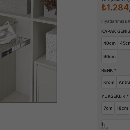
₺1.284
Fiyatlarımıza 
KAPAK GENIS
40cm
45c
90cm
RENK
Krom
Antra
YÜKSEKLIK
7cm
18cm
1
Adet