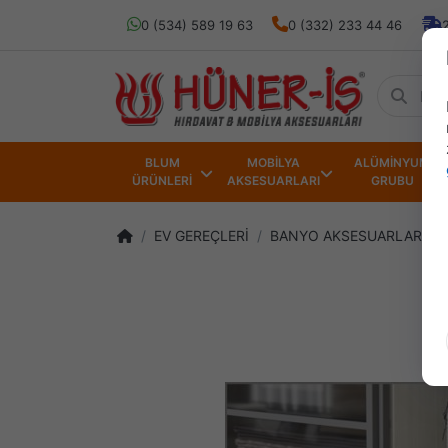
0 (534) 589 19 63
0 (332) 233 44 46
BLUM
MOBİLYA
ALÜMİNYUM
ÜRÜNLERİ
AKSESUARLARI
GRUBU
EV GEREÇLERİ
BANYO AKSESUARLARI