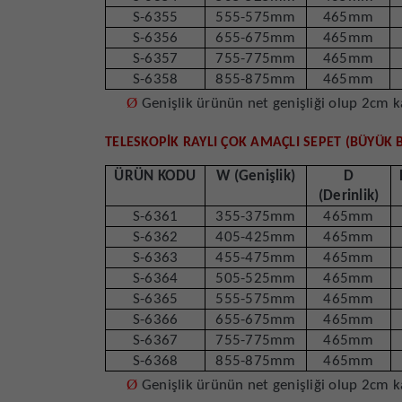
S-6355
555-575mm
465mm
S-6356
655-675mm
465mm
S-6357
755-775mm
465mm
S-6358
855-875mm
465mm
Ø
Genişlik ürünün net genişliği olup 2cm 
TELESKOPİK RAYLI ÇOK AMAÇLI SEPET (BÜYÜK 
ÜRÜN KODU
W (Genişlik)
D
(Derinlik)
S-6361
355-375mm
465mm
S-6362
405-425mm
465mm
S-6363
455-475mm
465mm
S-6364
505-525mm
465mm
S-6365
555-575mm
465mm
S-6366
655-675mm
465mm
S-6367
755-775mm
465mm
S-6368
855-875mm
465mm
Ø
Genişlik ürünün net genişliği olup 2cm 