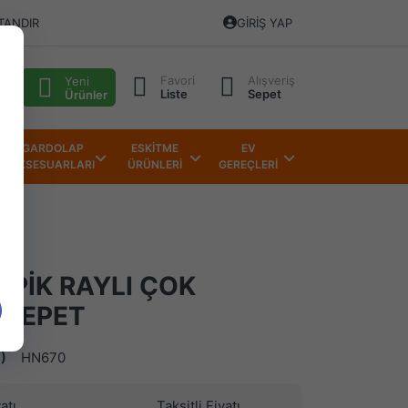
TANDIR
GIRIŞ YAP
Favori
Alışveriş
alı
Yeni
Liste
Sepet
Ürünler
GARDOLAP
ESKİTME
EV
AKSESUARLARI
ÜRÜNLERİ
GEREÇLERİ
OPİK RAYLI ÇOK
 SEPET
)
HN670
atı
Taksitli Fiyatı