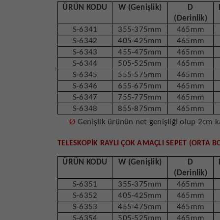
ÜRÜN KODU
W (Genişlik)
D
(Derinlik)
S-6341
355-375mm
465mm
S-6342
405-425mm
465mm
S-6343
455-475mm
465mm
S-6344
505-525mm
465mm
S-6345
555-575mm
465mm
S-6346
655-675mm
465mm
S-6347
755-775mm
465mm
S-6348
855-875mm
465mm
Ø
Genişlik ürünün net genişliği olup 2cm 
TELESKOPİK RAYLI ÇOK AMAÇLI SEPET (ORTA B
ÜRÜN KODU
W (Genişlik)
D
(Derinlik)
S-6351
355-375mm
465mm
S-6352
405-425mm
465mm
S-6353
455-475mm
465mm
S-6354
505-525mm
465mm