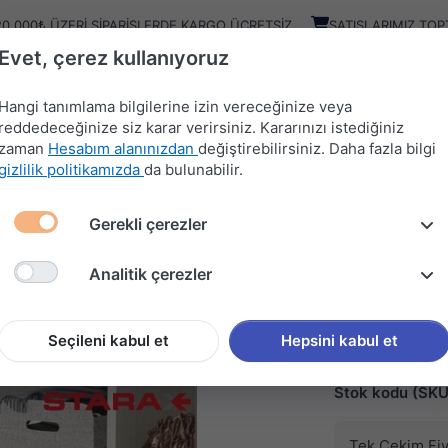
20.000₺ ÜZERI SIPARIŞLERDE KARGO ÜCRETSIZ
SATIŞLARIMIZ TOP
Evet, çerez kullanıyoruz
Kampany
Ürünler
Hangi tanımlama bilgilerine izin vereceğinize veya
reddedeceğinize siz karar verirsiniz. Kararınızı istediğiniz
zaman
Hesabım alanınızdan
değiştirebilirsiniz. Daha fazla bilgi
HIRDAVAT
MUTFAK
KAPI
SÜRGÜ
gizlilik politikamızda
da bulunabilir.
MALZEMELERİ
AKSESUARLARI
AKSESUARLARI
SİSTEMLERİ
Gerekli çerezler
TELESKOPİK RAYLI ÇOK AMAÇLI SEPET
Analitik çerezler
STARAX
TELESK
AMAÇLI
Seçileni kabul et
Hepsini kabul et
Stok kodu (SKU
Tek Çekim Fiy