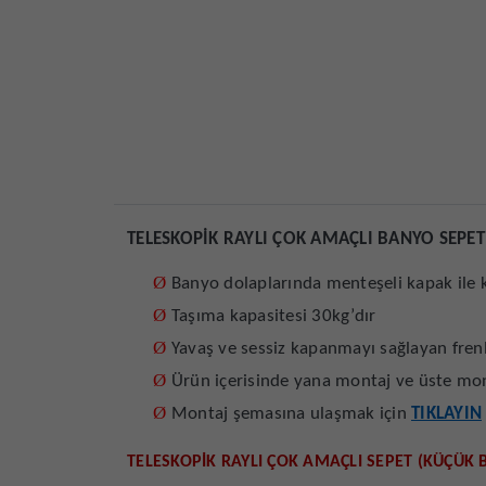
TELESKOPİK RAYLI ÇOK AMAÇLI BANYO SEPET
Ø
Banyo dolaplarında menteşeli kapak ile
Ø
Taşıma kapasitesi 30kg’dır
Ø
Yavaş ve sessiz kapanmayı sağlayan frenli
Ø
Ürün içerisinde yana montaj ve üste mont
Ø
Montaj şemasına ulaşmak için
TIKLAYIN
TELESKOPİK RAYLI ÇOK AMAÇLI SEPET (KÜÇÜK 