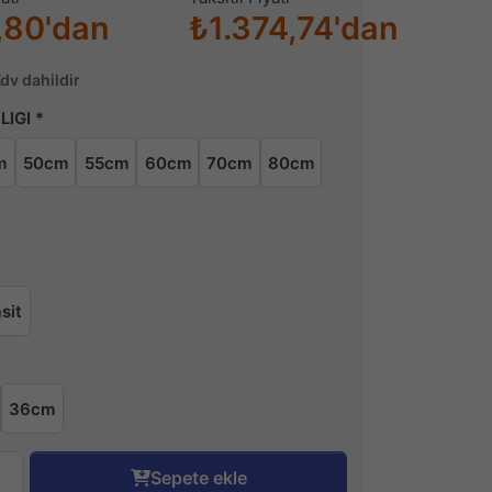
,80'dan
₺1.374,74'dan
Kdv dahildir
LIGI
m
50cm
55cm
60cm
70cm
80cm
sit
36cm
Sepete ekle