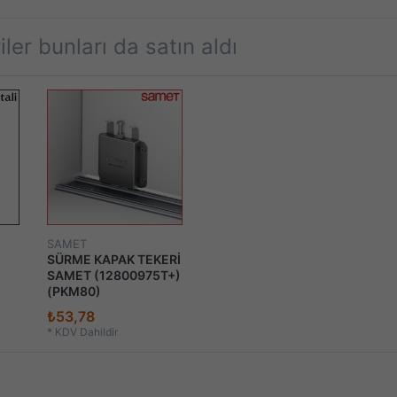
ler bunları da satın aldı
SAMET
SÜRME KAPAK TEKERİ
SAMET (12800975T+)
(PKM80)
₺53,78
*
KDV Dahildir