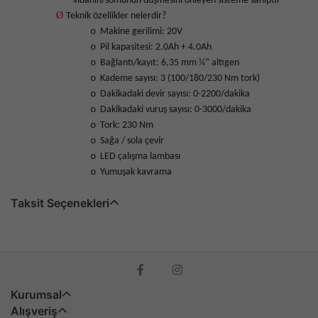
vidanın/somunun düşmesini önleyen sisteme sahiptir
Ø
Teknik özellikler nelerdir?
o
Makine gerilimi: 20V
o
Pil kapasitesi: 2.0Ah + 4.0Ah
o
Bağlantı/kayıt: 6,35 mm ¼” altıgen
o
Kademe sayısı: 3 (100/180/230 Nm tork)
o
Dakikadaki devir sayısı: 0-2200/dakika
o
Dakikadaki vuruş sayısı: 0-3000/dakika
o
Tork: 230 Nm
o
Sağa / sola çevir
o
LED çalışma lambası
o
Yumuşak kavrama
Taksit Seçenekleri
Kurumsal
Alışveriş