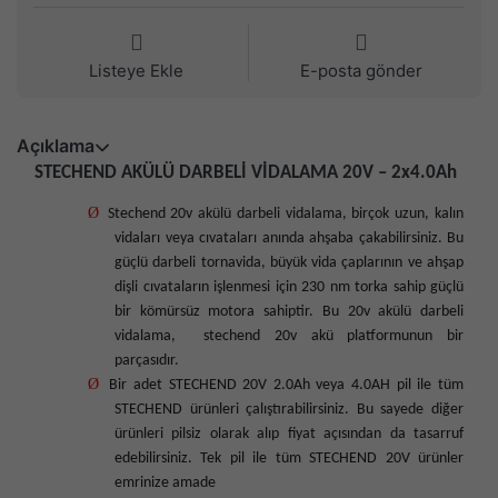
Listeye Ekle
E-posta gönder
Açıklama
STECHEND AKÜLÜ DARBELİ VİDALAMA 20V – 2x4.0Ah
Ø
Stechend 20v akülü darbeli vidalama, birçok uzun, kalın
vidaları veya cıvataları anında ahşaba çakabilirsiniz. Bu
güçlü darbeli tornavida, büyük vida çaplarının ve ahşap
dişli cıvataların işlenmesi için 230 nm torka sahip güçlü
bir kömürsüz motora sahiptir. Bu 20v akülü darbeli
vidalama,
stechend 20v akü platformunun bir
parçasıdır.
Ø
Bir adet STECHEND 20V 2.0Ah veya 4.0AH pil ile tüm
STECHEND ürünleri çalıştırabilirsiniz. Bu sayede diğer
ürünleri pilsiz olarak alıp fiyat açısından da tasarruf
edebilirsiniz. Tek pil ile tüm STECHEND 20V ürünler
emrinize amade