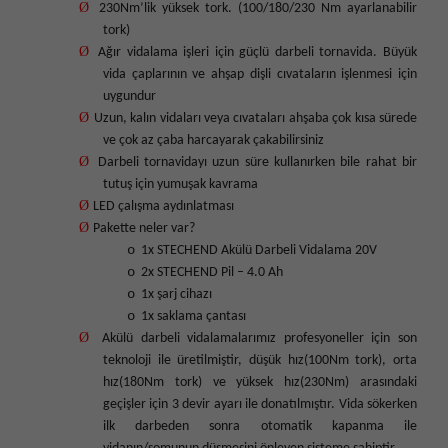
Ø
230Nm’lik yüksek tork. (100/180/230 Nm ayarlanabilir
tork)
Ø
Ağır vidalama işleri için güçlü darbeli tornavida. Büyük
vida çaplarının ve ahşap dişli cıvataların işlenmesi için
uygundur
Ø
Uzun, kalın vidaları veya cıvataları ahşaba çok kısa sürede
ve çok az çaba harcayarak çakabilirsiniz
Ø
Darbeli tornavidayı uzun süre kullanırken bile rahat bir
tutuş için yumuşak kavrama
Ø
LED çalışma aydınlatması
Ø
Pakette neler var?
o
1x STECHEND Akülü Darbeli Vidalama 20V
o
2x STECHEND Pil – 4.0 Ah
o
1x şarj cihazı
o
1x saklama çantası
Ø
Akülü darbeli vidalamalarımız profesyoneller için son
teknoloji ile üretilmiştir, düşük hız(100Nm tork), orta
hız(180Nm tork) ve yüksek hız(230Nm) arasındaki
geçişler için 3 devir ayarı ile donatılmıştır. Vida sökerken
ilk darbeden sonra otomatik kapanma ile