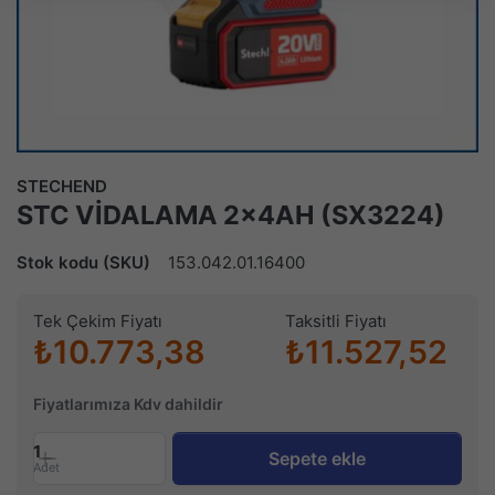
STECHEND
STC VİDALAMA 2x4AH (SX3224)
Stok kodu (SKU)
153.042.01.16400
Tek Çekim Fiyatı
Taksitli Fiyatı
₺10.773,38
₺11.527,52
Fiyatlarımıza Kdv dahildir
1
Sepete ekle
Adet