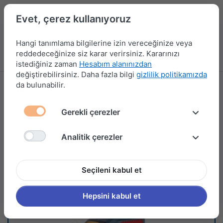
Evet, çerez kullanıyoruz
Hangi tanımlama bilgilerine izin vereceğinize veya
reddedeceğinize siz karar verirsiniz. Kararınızı
Menü
Kampanyalar
Yeni Ürünler
Giriş yap
Sepet
istediğiniz zaman
Hesabım alanınızdan
değiştirebilirsiniz. Daha fazla bilgi
gizlilik politikamızda
da bulunabilir.
Gerekli çerezler
Analitik çerezler
Seçileni kabul et
Hepsini kabul et