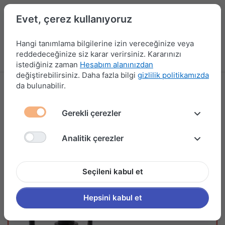
Evet, çerez kullanıyoruz
Hangi tanımlama bilgilerine izin vereceğinize veya
reddedeceğinize siz karar verirsiniz. Kararınızı
Menü
Kampanyalar
Yeni Ürünler
Giriş yap
Sepet
istediğiniz zaman
Hesabım alanınızdan
değiştirebilirsiniz. Daha fazla bilgi
gizlilik politikamızda
da bulunabilir.
Gerekli çerezler
Analitik çerezler
Seçileni kabul et
Hepsini kabul et