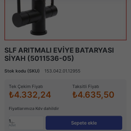
SLF ARITMALI EVİYE BATARYASI
SİYAH (5011536-05)
Stok kodu (SKU)
153.042.01.12955
Tek Çekim Fiyatı
Taksitli Fiyatı
₺4.332,24
₺4.635,50
Fiyatlarımıza Kdv dahildir
1
Sepete ekle
Adet