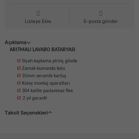
Listeye Ekle
E-posta gönder
Açıklama
ARITMALI LAVABO BATARYASI
Ø
Siyah kaplama pirinç gövde
Ø
Zamak kumanda kolu
Ø
35mm seramik kartuş
Ø
Kolay montaj aparatları
Ø
304 kalite paslanmaz flex
Ø
2
yıl garanti
Taksit Seçenekleri