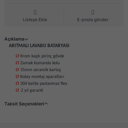
Listeye Ekle
E-posta gönder
Açıklama
ARITMALI LAVABO BATARYASI
Ø
Krom kaplı pirinç gövde
Ø
Zamak kumanda kolu
Ø
35mm seramik kartuş
Ø
Kolay montaj aparatları
Ø
304 kalite paslanmaz flex
Ø
2 yıl garanti
Taksit Seçenekleri