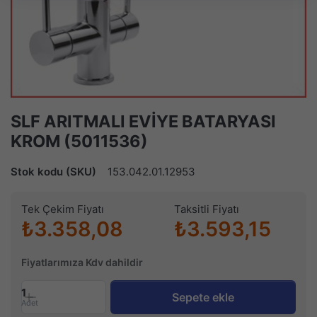
SLF ARITMALI EVİYE BATARYASI
KROM (5011536)
Stok kodu (SKU)
153.042.01.12953
Tek Çekim Fiyatı
Taksitli Fiyatı
₺3.358,08
₺3.593,15
Fiyatlarımıza Kdv dahildir
1
Sepete ekle
Adet