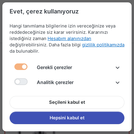
Evet, çerez kullanıyoruz
Hangi tanımlama bilgilerine izin vereceğinize veya
reddedeceğinize siz karar verirsiniz. Kararınızı
Menü
Kampanyalar
Yeni Ürünler
Giriş yap
Sepet
istediğiniz zaman
Hesabım alanınızdan
değiştirebilirsiniz. Daha fazla bilgi
gizlilik politikamızda
da bulunabilir.
Gerekli çerezler
Analitik çerezler
Seçileni kabul et
Hepsini kabul et