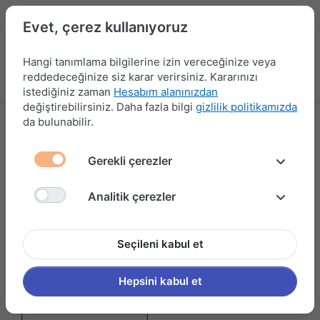
Evet, çerez kullanıyoruz
Hangi tanımlama bilgilerine izin vereceğinize veya
reddedeceğinize siz karar verirsiniz. Kararınızı
Menü
Kampanyalar
Yeni Ürünler
Giriş yap
Sepet
istediğiniz zaman
Hesabım alanınızdan
değiştirebilirsiniz. Daha fazla bilgi
gizlilik politikamızda
da bulunabilir.
SİNKON
Gerekli çerezler
Filtrele ve Sırala
Analitik çerezler
Seçileni kabul et
Hepsini kabul et