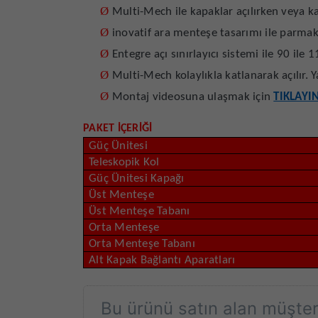
Ø
Multi-Mech ile kapaklar açılırken veya ka
Ø
inovatif ara menteşe tasarımı ile parma
Ø
Entegre açı sınırlayıcı sistemi ile 90 ile 
Ø
Multi-Mech kolaylıkla katlanarak açılır. Y
Ø
Montaj videosuna ulaşmak için
TIKLAYI
PAKET İÇERİĞİ
Güç Ünitesi
Teleskopik Kol
Güç Ünitesi Kapağı
Üst Menteşe
Üst Menteşe Tabanı
Orta Menteşe
Orta Menteşe Tabanı
Alt Kapak Bağlantı Aparatları
Bu ürünü satın alan müşteri