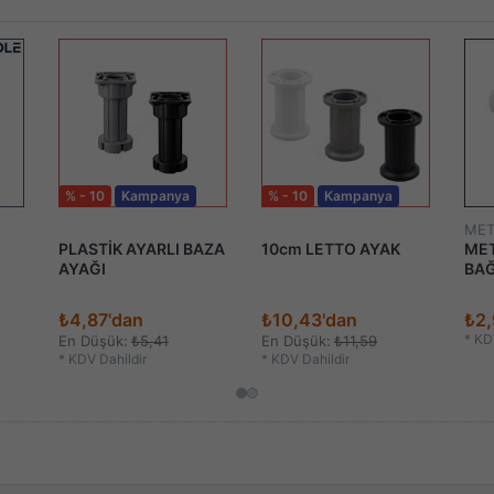
% - 10
Kampanya
% - 10
Kampanya
MET
PLASTİK AYARLI BAZA
10cm LETTO AYAK
MET
AYAĞI
BAĞ
₺4,87'dan
₺10,43'dan
₺2
*
KDV
En Düşük:
₺5,41
En Düşük:
₺11,59
*
KDV Dahildir
*
KDV Dahildir