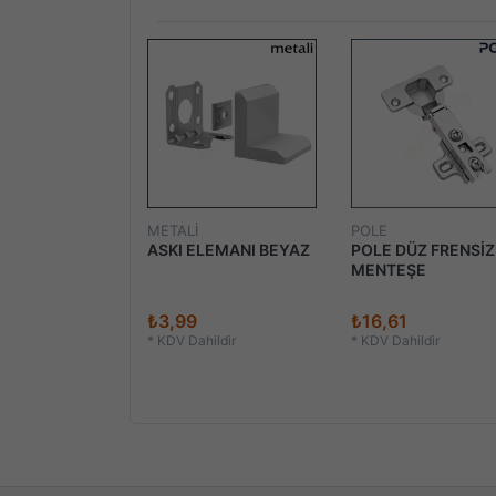
METALİ
POLE
ÜZ FRENLİ
ASKI ELEMANI BEYAZ
POLE DÜZ FRENSİZ
ŞE
MENTEŞE
2
₺3,99
₺16,61
ildir
*
KDV Dahildir
*
KDV Dahildir