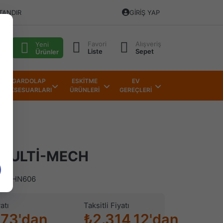
TANDIR
GIRIŞ YAP
Favori
Alışveriş
alı
Yeni
Liste
Sepet
Ürünler
GARDOLAP
ESKİTME
EV
AKSESUARLARI
ÜRÜNLERİ
GEREÇLERİ
MULTİ-MECH
)
HN606
atı
Taksitli Fiyatı
,73'dan
₺2.314,12'dan