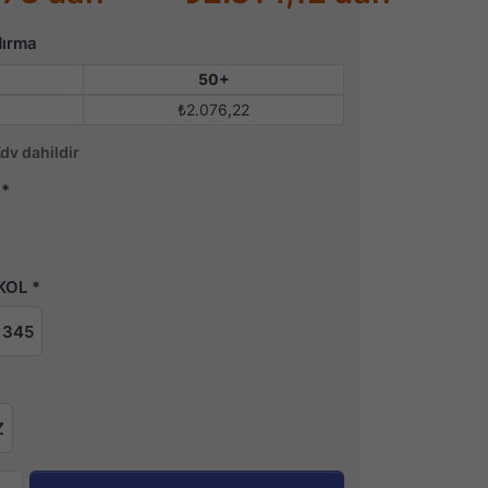
dırma
50+
₺2.076,22
Kdv dahildir
KOL
345
Z