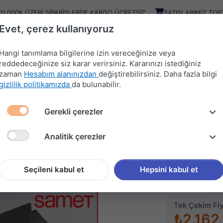
20.000₺ ÜZERI SIPARIŞLERDE KARGO ÜCRETSIZ
SATIŞLARIMIZ TOP
Evet, çerez kullanıyoruz
Kampany
Ürünler
Hangi tanımlama bilgilerine izin vereceğinize veya
reddedeceğinize siz karar verirsiniz. Kararınızı istediğiniz
zaman
Hesabım alanınızdan
değiştirebilirsiniz. Daha fazla bilgi
HIRDAVAT
MUTFAK
KAPI
SÜRGÜ
gizlilik politikamızda
da bulunabilir.
MALZEMELERİ
AKSESUARLARI
AKSESUARLARI
SİSTEMLERİ
Gerekli çerezler
SİSTEMLERİ
SAMET MULTİ-MECH
Analitik çerezler
SAMET
SAMET 
Seçileni kabul et
Hepsini kabul et
Stok kodu (SKU
Tek Çekim Fiy
₺2.162