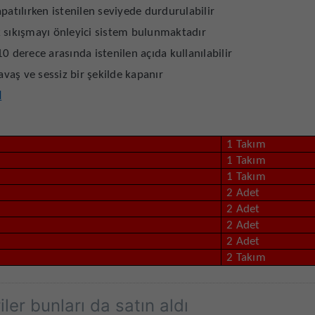
patılırken istenilen seviyede durdurulabilir
k sıkışmayı önleyici sistem bulunmaktadır
110 derece arasında istenilen açıda kullanılabilir
avaş ve sessiz bir şekilde kapanır
N
1 Takım
1 Takım
1 Takım
2 Adet
2 Adet
2 Adet
2 Adet
2 Takım
ler bunları da satın aldı