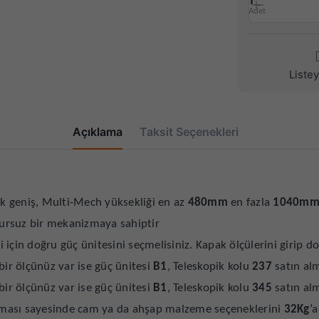
1
Adet
Liste
Açıklama
Taksit Seçenekleri
çok geniş, Multi-Mech yüksekliği en az
480mm
en fazla
1040m
usursuz bir mekanizmaya sahiptir
için doğru güç ünitesini seçmelisiniz. Kapak ölçülerini girip d
ir ölçünüz var ise güç ünitesi
B1
, Teleskopik kolu
237
satın alm
ir ölçünüz var ise güç ünitesi
B1
, Teleskopik kolu
345
satın alm
sı sayesinde cam ya da ahşap malzeme seçeneklerini
32Kg
’