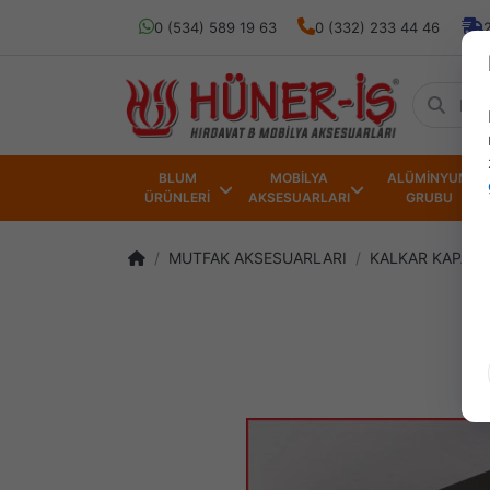
0 (534) 589 19 63
0 (332) 233 44 46
BLUM
MOBİLYA
ALÜMİNYUM
ÜRÜNLERİ
AKSESUARLARI
GRUBU
MUTFAK AKSESUARLARI
KALKAR KAPAK 