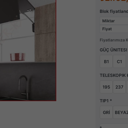
Blok fiyatlan
Miktar
Fiyat
Fiyatlarımıza 
GÜÇ ÜNITESI
B1
C1
TELESKOPIK 
195
237
TIP1
GRİ
BEYA