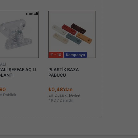
% - 10
Kampanya
ALİ
SAMET
ALİ ŞEFFAF AÇILI
PLASTİK BAZA
SAMET MASTE
LANTI
PABUCU
MENTEŞE
,90
₺0,48'dan
₺40,62'dan
 Dahildir
*
KDV Dahildir
En Düşük:
₺0,53
*
KDV Dahildir