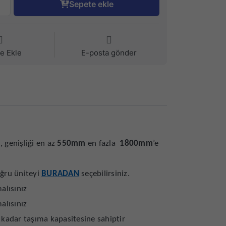
Sepete ekle
ye Ekle
E-posta gönder
m
, genişliği en az
550mm
en fazla
1800mm
’e
oğru üniteyi
BURADAN
seçebilirsiniz.
alısınız
alısınız
a kadar taşıma kapasitesine sahiptir