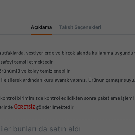
Açıklama
Taksit Seçenekleri
utfaklarda, vestiyerlerde ve birçok alanda kullanıma uygundu
mesafeyi temsil etmektedir
örünümlü ve kolay temizlenebilir
 ile silerek ardından kurulayarak yapınız. Ürünün çamaşır suyu
ontrol birimimizde kontrol edildikten sonra paketleme işlemi
erinde
ÜCRETSİZ
gönderilmektedir
ler bunları da satın aldı