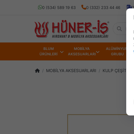
0 (534) 589 19 63
0 (332) 233 44 46
BLUM
MOBİLYA
ALÜMİNYUM
ÜRÜNLERİ
AKSESUARLARI
GRUBU
MOBİLYA AKSESUARLARI
KULP ÇEŞİTLER