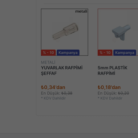
% - 10
Kampanya
% - 10
Kampanya
METALİ
APAK İÇİN
YUVARLAK RAFPİMİ
5mm PLASTİK
ŞEFFAF
RAFPİMİ
7
₺0,34'dan
₺0,18'dan
ildir
En Düşük:
₺0,38
En Düşük:
₺0,20
*
KDV Dahildir
*
KDV Dahildir