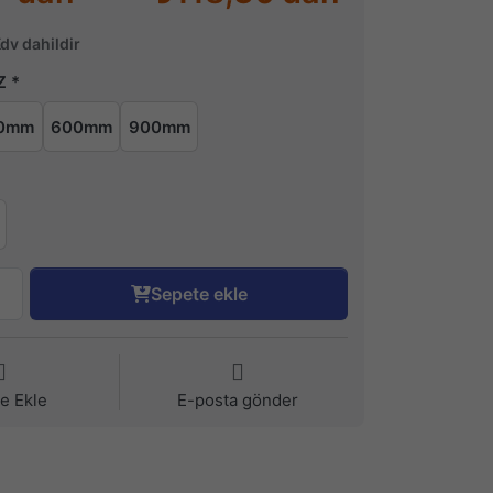
Kdv dahildir
Z
0mm
600mm
900mm
Sepete ekle
ye Ekle
E-posta gönder