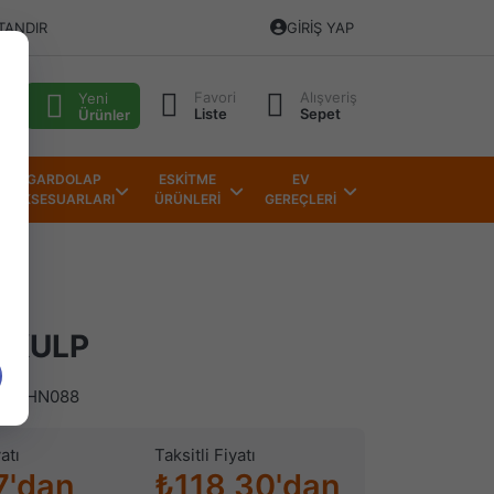
TANDIR
GIRIŞ YAP
Favori
Alışveriş
alı
Yeni
Liste
Sepet
Ürünler
GARDOLAP
ESKİTME
EV
AKSESUARLARI
ÜRÜNLERİ
GEREÇLERİ
 KULP
)
HN088
atı
Taksitli Fiyatı
7'dan
₺118,30'dan