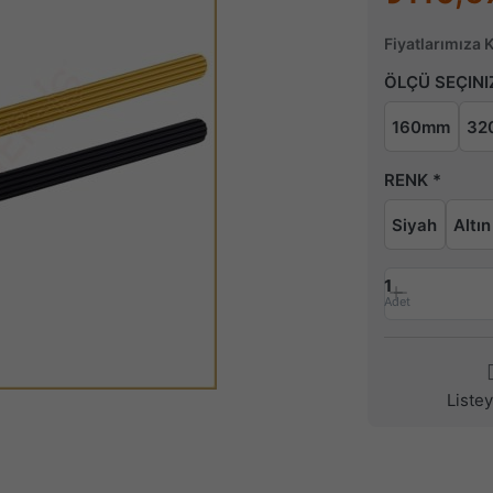
Fiyatlarımıza 
ÖLÇÜ SEÇINI
160mm
32
RENK
Siyah
Altın
1
Adet
Liste