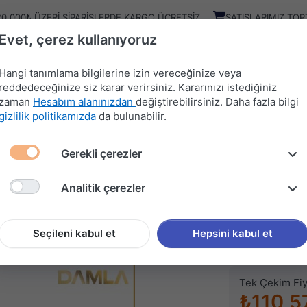
20.000₺ ÜZERI SIPARIŞLERDE KARGO ÜCRETSIZ
SATIŞLARIMIZ TOP
Evet, çerez kullanıyoruz
Kampany
Ürünler
Hangi tanımlama bilgilerine izin vereceğinize veya
reddedeceğinize siz karar verirsiniz. Kararınızı istediğiniz
zaman
Hesabım alanınızdan
değiştirebilirsiniz. Daha fazla bilgi
HIRDAVAT
MUTFAK
KAPI
SÜRGÜ
gizlilik politikamızda
da bulunabilir.
MALZEMELERİ
AKSESUARLARI
AKSESUARLARI
SİSTEMLERİ
Gerekli çerezler
İ
SAFRAN KULP
Analitik çerezler
DAMLA
SAFRAN
Seçileni kabul et
Hepsini kabul et
Stok kodu (SKU
Tek Çekim Fiy
₺110,5