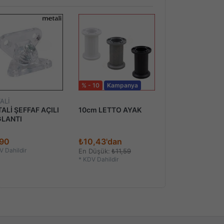
% - 10
Kampanya
% - 10
Kampan
ALİ
ALİ ŞEFFAF AÇILI
10cm LETTO AYAK
PLASTİK AYARL
LANTI
AYAĞI
,90
₺10,43'dan
₺4,87'dan
 Dahildir
En Düşük:
₺11,59
En Düşük:
₺5,41
*
KDV Dahildir
*
KDV Dahildir