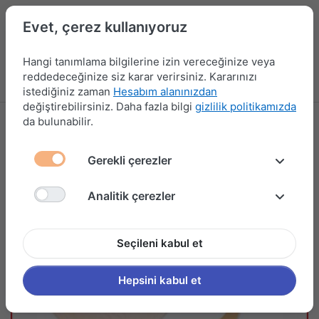
Evet, çerez kullanıyoruz
Hangi tanımlama bilgilerine izin vereceğinize veya
reddedeceğinize siz karar verirsiniz. Kararınızı
Menü
Kampanyalar
Yeni Ürünler
Giriş yap
Sepet
istediğiniz zaman
Hesabım alanınızdan
değiştirebilirsiniz. Daha fazla bilgi
gizlilik politikamızda
da bulunabilir.
Gerekli çerezler
Analitik çerezler
Seçileni kabul et
Hepsini kabul et