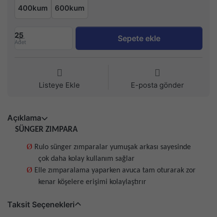
400kum
600kum
25
Sepete ekle
Adet
Listeye Ekle
E-posta gönder
Açıklama
SÜNGER ZIMPARA
Ø
Rulo sünger zımparalar yumuşak arkası sayesinde
çok daha kolay kullanım sağlar
Ø
Elle zımparalama yaparken avuca tam oturarak zor
kenar köşelere erişimi kolaylaştırır
Taksit Seçenekleri