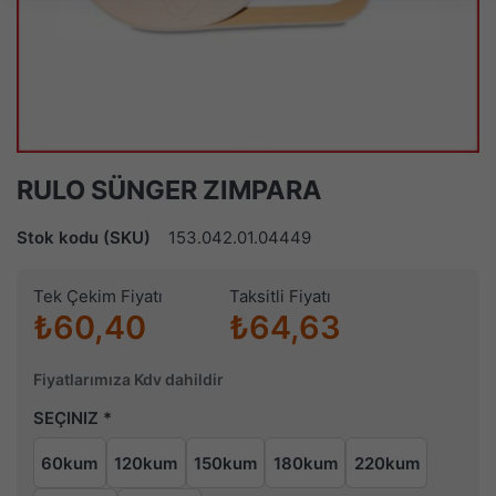
RULO SÜNGER ZIMPARA
Stok kodu (SKU)
153.042.01.04449
Tek Çekim Fiyatı
Taksitli Fiyatı
₺60,40
₺64,63
Fiyatlarımıza Kdv dahildir
SEÇINIZ
60kum
120kum
150kum
180kum
220kum