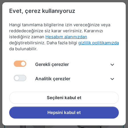
Evet, çerez kullanıyoruz
Hangi tanımlama bilgilerine izin vereceğinize veya
reddedeceğinize siz karar verirsiniz. Kararınızı
Menü
Kampanyalar
Yeni Ürünler
Giriş yap
Sepet
istediğiniz zaman
Hesabım alanınızdan
değiştirebilirsiniz. Daha fazla bilgi
gizlilik politikamızda
da bulunabilir.
Gerekli çerezler
Analitik çerezler
Seçileni kabul et
Hepsini kabul et