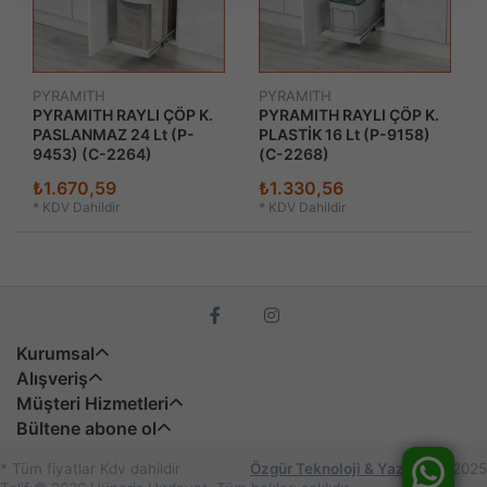
PYRAMITH
PYRAMITH
PYRAMITH RAYLI ÇÖP K.
PYRAMITH RAYLI ÇÖP K.
PASLANMAZ 24 Lt (P-
PLASTİK 16 Lt (P-9158)
9453) (C-2264)
(C-2268)
₺1.670,59
₺1.330,56
*
KDV Dahildir
*
KDV Dahildir
Kurumsal
Alışveriş
Müşteri Hizmetleri
Bültene abone ol
* Tüm fiyatlar Kdv dahildir
Özgür Teknoloji & Yazılım
© 2025