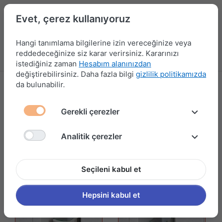
Evet, çerez kullanıyoruz
Hangi tanımlama bilgilerine izin vereceğinize veya
reddedeceğinize siz karar verirsiniz. Kararınızı
Menü
Kampanyalar
Yeni Ürünler
Giriş yap
Sepet
istediğiniz zaman
Hesabım alanınızdan
değiştirebilirsiniz. Daha fazla bilgi
gizlilik politikamızda
da bulunabilir.
PYRAMITH
2 ürün gösteriliyor
Gerekli çerezler
Filtrele ve Sırala
Analitik çerezler
Seçileni kabul et
Hepsini kabul et