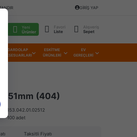
TANDIR
GIRIŞ YAP
Favori
Alışveriş
alı
Yeni
Liste
Sepet
Ürünler
GARDOLAP
ESKİTME
EV
AKSESUARLARI
ÜRÜNLERİ
GEREÇLERİ
ER 51mm (404)
)
153.042.01.02512
100 adet
atı
Taksitli Fiyatı