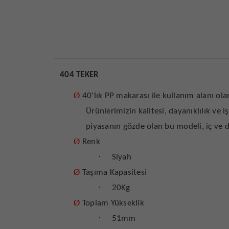
404 TEKER
Ø
40'lık PP makarası ile kullanım alanı ola
Ürünlerimizin kalitesi, dayanıklılık ve 
piyasanın gözde olan bu modeli, iç ve d
Ø
Renk
·
Siyah
Ø
Taşıma Kapasitesi
·
20Kg
Ø
Toplam Yükseklik
·
51mm