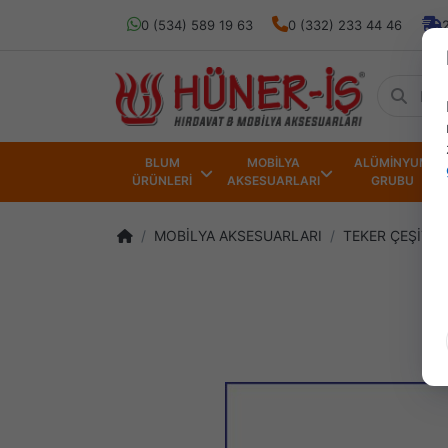
0 (534) 589 19 63
0 (332) 233 44 46
BLUM
MOBİLYA
ALÜMİNYUM
ÜRÜNLERİ
AKSESUARLARI
GRUBU
MOBİLYA AKSESUARLARI
TEKER ÇEŞİTLE