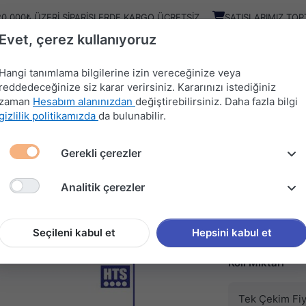
20.000₺ ÜZERI SIPARIŞLERDE KARGO ÜCRETSIZ
SATIŞLARIMIZ TOP
Evet, çerez kullanıyoruz
Kampany
Ürünler
Hangi tanımlama bilgilerine izin vereceğinize veya
reddedeceğinize siz karar verirsiniz. Kararınızı istediğiniz
zaman
Hesabım alanınızdan
değiştirebilirsiniz. Daha fazla bilgi
HIRDAVAT
MUTFAK
KAPI
SÜRGÜ
gizlilik politikamızda
da bulunabilir.
MALZEMELERİ
AKSESUARLARI
AKSESUARLARI
SİSTEMLERİ
Gerekli çerezler
Rİ
PP TEKER 51mm (404)
Analitik çerezler
HTS
PP TEK
Seçileni kabul et
Hepsini kabul et
Stok kodu (SKU
Koli Miktarı
Tek Çekim Fiy