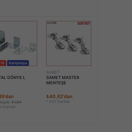
 10
Kampanya
% - 10
Kampan
SAMET
AL GÖNYE L
SAMET MASTER
ÇİVİLİ POLİGRİ
MENTEŞE
39'dan
₺40,62'dan
₺0,35'dan
*
KDV Dahildir
Düşük:
₺1,54
En Düşük:
₺0,39
 Dahildir
*
KDV Dahildir