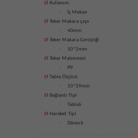
Ø
Kullanım
·
İç Mekan
Ø
Teker Makara çapı
·
40mm
Ø
Teker Makara Genişliği
·
10*2mm
Ø
Teker Malzemesi
·
PP
Ø
Tabla Ölçüsü
·
33*39mm
Ø
Bağlantı Tipi
·
Tablalı
Ø
Hareket Tipi
·
Dönerli