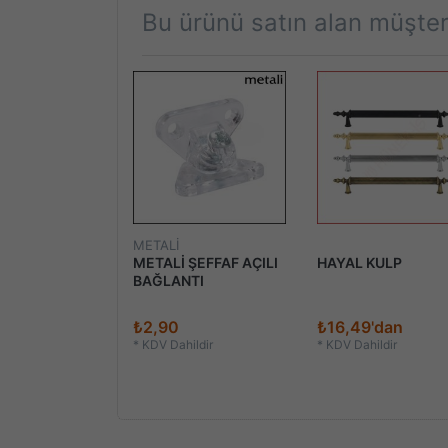
Bu ürünü satın alan müşteri
METALİ
242-10cm
METALİ ŞEFFAF AÇILI
HAYAL KULP
AYAK
BAĞLANTI
7
₺2,90
₺16,49'dan
ildir
*
KDV Dahildir
*
KDV Dahildir