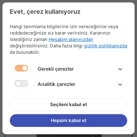
Evet, çerez kullanıyoruz
Hangi tanımlama bilgilerine izin vereceğinize veya
reddedeceğinize siz karar verirsiniz. Kararınızı
Menü
Kampanyalar
Yeni Ürünler
Giriş yap
Sepet
istediğiniz zaman
Hesabım alanınızdan
değiştirebilirsiniz. Daha fazla bilgi
gizlilik politikamızda
da bulunabilir.
Gerekli çerezler
Analitik çerezler
Seçileni kabul et
Hepsini kabul et