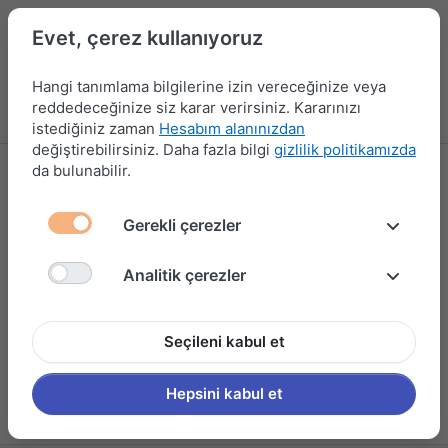
Evet, çerez kullanıyoruz
Hangi tanımlama bilgilerine izin vereceğinize veya
reddedeceğinize siz karar verirsiniz. Kararınızı
Menü
Kampanyalar
Yeni Ürünler
Giriş yap
Sepet
istediğiniz zaman
Hesabım alanınızdan
değiştirebilirsiniz. Daha fazla bilgi
gizlilik politikamızda
da bulunabilir.
MERİDYEN
Gerekli çerezler
Analitik çerezler
Seçileni kabul et
Hepsini kabul et