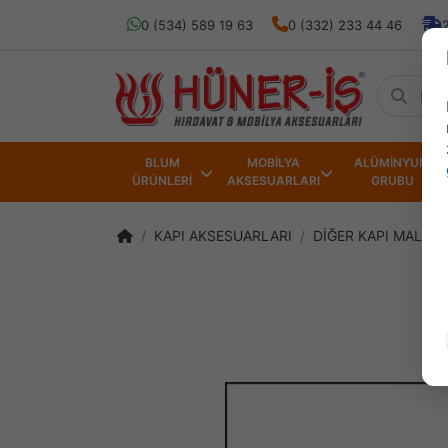
0 (534) 589 19 63
0 (332) 233 44 46
BLUM
MOBİLYA
ALÜMİNYUM
ÜRÜNLERİ
AKSESUARLARI
GRUBU
KAPI AKSESUARLARI
DİĞER KAPI MALZE