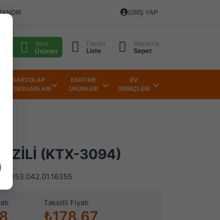
TANDIR
GIRIŞ YAP
Favori
Alışveriş
alı
Yeni
Liste
Sepet
Ürünler
GARDOLAP
ESKİTME
EV
AKSESUARLARI
ÜRÜNLERİ
GEREÇLERİ
I ZİLİ (KTX-3094)
)
153.042.01.16355
atı
Taksitli Fiyatı
98
₺178,67