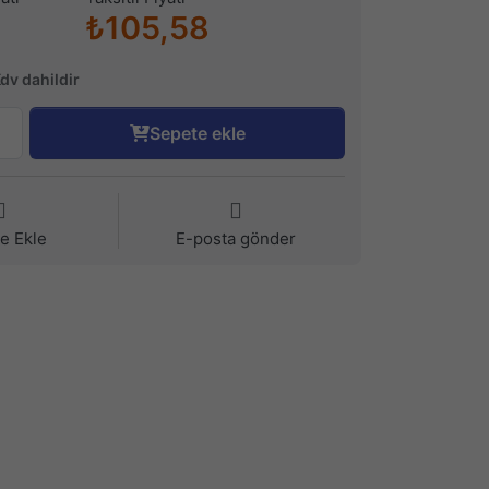
₺105,58
Kdv dahildir
Sepete ekle
ye Ekle
E-posta gönder