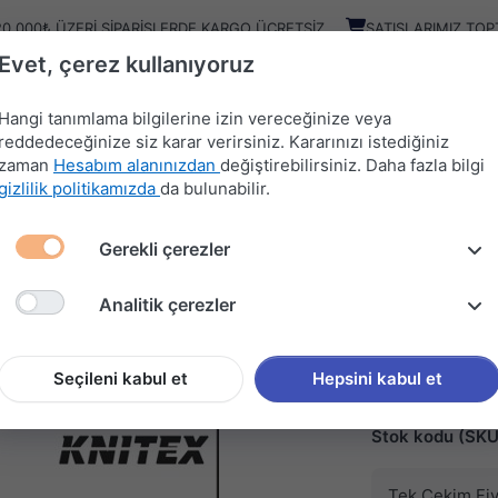
20.000₺ ÜZERI SIPARIŞLERDE KARGO ÜCRETSIZ
SATIŞLARIMIZ TOP
Evet, çerez kullanıyoruz
Kampany
Ürünler
Hangi tanımlama bilgilerine izin vereceğinize veya
reddedeceğinize siz karar verirsiniz. Kararınızı istediğiniz
zaman
Hesabım alanınızdan
değiştirebilirsiniz. Daha fazla bilgi
HIRDAVAT
MUTFAK
KAPI
SÜRGÜ
gizlilik politikamızda
da bulunabilir.
MALZEMELERİ
AKSESUARLARI
AKSESUARLARI
SİSTEMLERİ
Gerekli çerezler
UŞ BAŞLIĞI KARE (KTX-3272)
Analitik çerezler
KNITEX
KTX DUŞ
3272)
Seçileni kabul et
Hepsini kabul et
Stok kodu (SKU
Tek Çekim Fiy