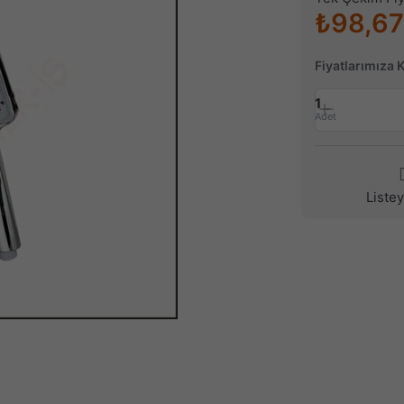
₺98,67
Fiyatlarımıza 
1
Adet
Liste