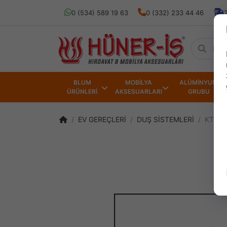
0 (534) 589 19 63
0 (332) 233 44 46
BLUM
MOBİLYA
ALÜMİNYUM
ÜRÜNLERİ
AKSESUARLARI
GRUBU
EV GEREÇLERİ
DUŞ SİSTEMLERİ
KTX D