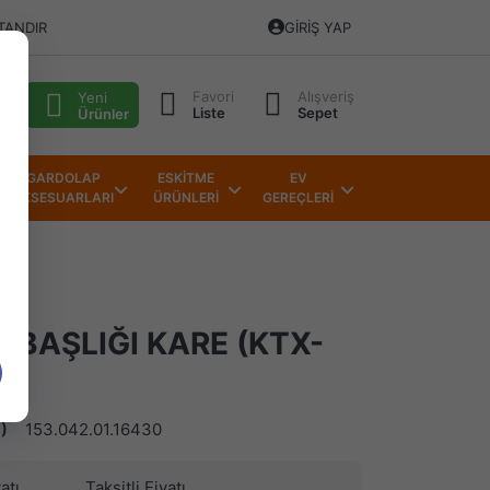
TANDIR
GIRIŞ YAP
Favori
Alışveriş
alı
Yeni
Liste
Sepet
Ürünler
GARDOLAP
ESKİTME
EV
AKSESUARLARI
ÜRÜNLERİ
GEREÇLERİ
 BAŞLIĞI KARE (KTX-
)
153.042.01.16430
atı
Taksitli Fiyatı