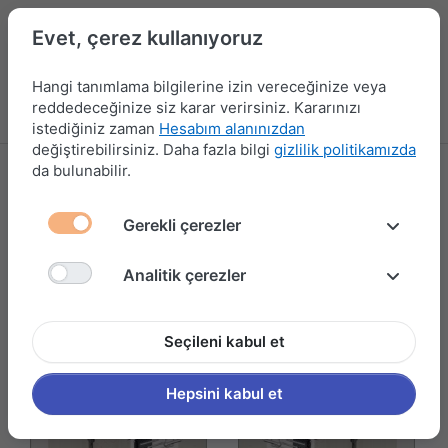
Evet, çerez kullanıyoruz
Hangi tanımlama bilgilerine izin vereceğinize veya
reddedeceğinize siz karar verirsiniz. Kararınızı
Menü
Kampanyalar
Yeni Ürünler
Giriş yap
Sepet
istediğiniz zaman
Hesabım alanınızdan
değiştirebilirsiniz. Daha fazla bilgi
gizlilik politikamızda
da bulunabilir.
KRAVATLIK-KEMERLİK
2 ürün gösteriliyor
Gerekli çerezler
Filtrele ve Sırala
Analitik çerezler
Seçileni kabul et
Hepsini kabul et