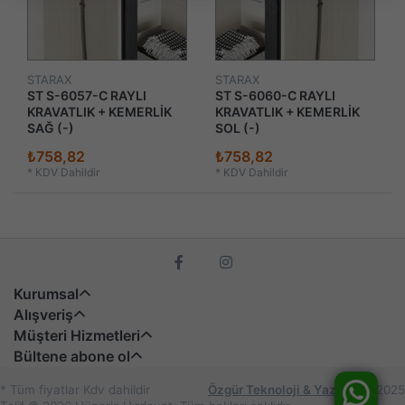
STARAX
STARAX
ST S-6057-C RAYLI
ST S-6060-C RAYLI
KRAVATLIK + KEMERLİK
KRAVATLIK + KEMERLİK
SAĞ (-)
SOL (-)
₺758,82
₺758,82
*
KDV Dahildir
*
KDV Dahildir
Kurumsal
Alışveriş
Müşteri Hizmetleri
Bültene abone ol
* Tüm fiyatlar Kdv dahildir
Özgür Teknoloji & Yazılım
© 2025