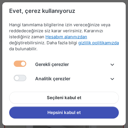
Evet, çerez kullanıyoruz
Hangi tanımlama bilgilerine izin vereceğinize veya
reddedeceğinize siz karar verirsiniz. Kararınızı
Menü
Kampanyalar
Yeni Ürünler
Giriş yap
Sepet
istediğiniz zaman
Hesabım alanınızdan
değiştirebilirsiniz. Daha fazla bilgi
gizlilik politikamızda
da bulunabilir.
Gerekli çerezler
Analitik çerezler
Seçileni kabul et
Hepsini kabul et