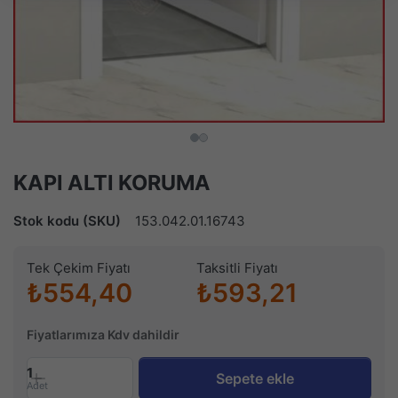
KAPI ALTI KORUMA
Stok kodu (SKU)
153.042.01.16743
Tek Çekim Fiyatı
Taksitli Fiyatı
₺554,40
₺593,21
Fiyatlarımıza Kdv dahildir
1
Sepete ekle
Adet