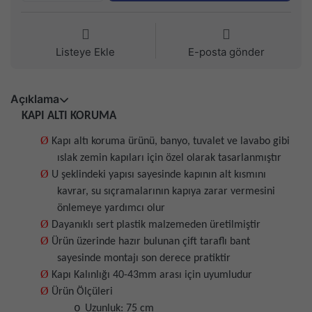
Listeye Ekle
E-posta gönder
Açıklama
KAPI ALTI KORUMA
Ø
Kapı altı koruma ürünü, banyo, tuvalet ve lavabo gibi
ıslak zemin kapıları için özel olarak tasarlanmıştır
Ø
U şeklindeki yapısı sayesinde kapının alt kısmını
kavrar, su sıçramalarının kapıya zarar vermesini
önlemeye yardımcı olur
Ø
Dayanıklı sert plastik malzemeden üretilmiştir
Ø
Ürün üzerinde hazır bulunan çift taraflı bant
sayesinde montajı son derece pratiktir
Ø
Kapı Kalınlığı 40-43mm arası için uyumludur
Ø
Ürün Ölçüleri
o
Uzunluk: 75 cm