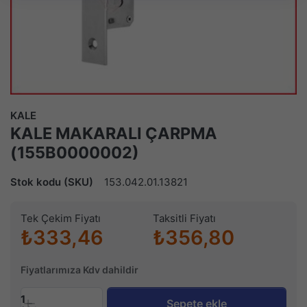
KALE
KALE MAKARALI ÇARPMA
(155B0000002)
Stok kodu (SKU)
153.042.01.13821
Tek Çekim Fiyatı
Taksitli Fiyatı
₺333,46
₺356,80
Fiyatlarımıza Kdv dahildir
1
Sepete ekle