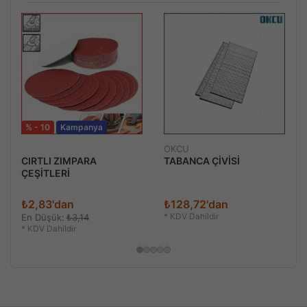
% - 10
Kampanya
OKCU
CIRTLI ZIMPARA
TABANCA ÇİVİSİ
ÇEŞİTLERİ
₺2,83'dan
₺128,72'dan
*
KDV Dahildir
En Düşük:
₺3,14
*
KDV Dahildir