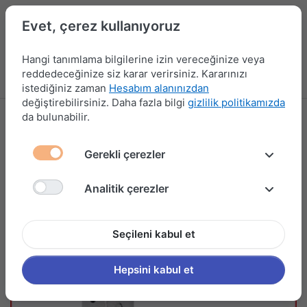
Evet, çerez kullanıyoruz
Hangi tanımlama bilgilerine izin vereceğinize veya
reddedeceğinize siz karar verirsiniz. Kararınızı
Menü
Kampanyalar
Yeni Ürünler
Giriş yap
Sepet
istediğiniz zaman
Hesabım alanınızdan
değiştirebilirsiniz. Daha fazla bilgi
gizlilik politikamızda
da bulunabilir.
Gerekli çerezler
Analitik çerezler
Seçileni kabul et
Hepsini kabul et