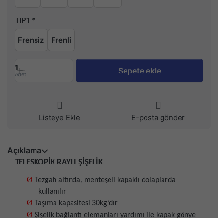
TIP1
Frensiz
Frenli
1
Sepete ekle
Adet
Listeye Ekle
E-posta gönder
Açıklama
TELESKOPİK RAYLI ŞİŞELİK
Ø
Tezgah altında, menteşeli kapaklı dolaplarda
kullanılır
Ø
Taşıma kapasitesi 30kg’dır
Ø
Şişelik bağlantı elemanları yardımı ile kapak gönye