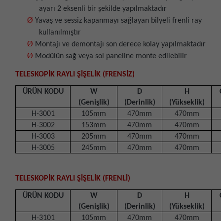
ayarı 2 eksenli bir şekilde yapılmaktadır
Ø
Yavaş ve sessiz kapanmayı sağlayan bilyeli frenli ray
kullanılmıştır
Ø
Montajı ve demontajı son derece kolay yapılmaktadır
Ø
Modülün sağ veya sol paneline monte edilebilir
TELESKOPİK RAYLI ŞİŞELİK (FRENSİZ)
ÜRÜN KODU
W
D
H
(Genişlik)
(Derinlik)
(Yükseklik)
H-3001
105mm
470mm
470mm
H-3002
153mm
470mm
470mm
H-3003
205mm
470mm
470mm
H-3005
245mm
470mm
470mm
TELESKOPİK RAYLI ŞİŞELİK (FRENLİ)
ÜRÜN KODU
W
D
H
(Genişlik)
(Derinlik)
(Yükseklik)
H-3101
105mm
470mm
470mm