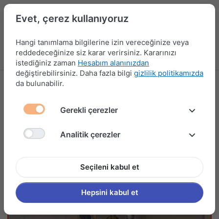
Evet, çerez kullanıyoruz
Hangi tanımlama bilgilerine izin vereceğinize veya
reddedeceğinize siz karar verirsiniz. Kararınızı
Menü
Kampanyalar
Yeni Ürünler
Giriş yap
Sepet
istediğiniz zaman
Hesabım alanınızdan
değiştirebilirsiniz. Daha fazla bilgi
gizlilik politikamızda
da bulunabilir.
Gerekli çerezler
Analitik çerezler
Seçileni kabul et
Hepsini kabul et