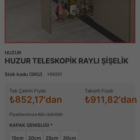
HUZUR
HUZUR TELESKOPİK RAYLI ŞİŞELİK
Stok kodu (SKU)
HN091
Tek Çekim Fiyatı
Taksitli Fiyatı
₺852,17'dan
₺911,82'dan
Fiyatlarımıza Kdv dahildir
KAPAK GENISLIGI
15cm
20cm
25cm
30cm