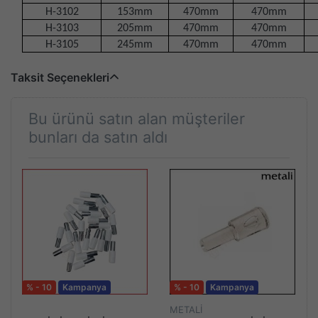
H-3102
153mm
470mm
470mm
H-3103
205mm
470mm
470mm
H-3105
245mm
470mm
470mm
Taksit Seçenekleri
Bu ürünü satın alan müşteriler
bunları da satın aldı
% - 10
Kampanya
% - 10
Kampanya
METALİ