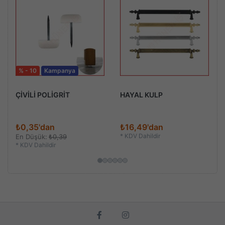
% - 10
Kampanya
ÇİVİLİ POLİGRİT
HAYAL KULP
₺0,35'dan
₺16,49'dan
*
KDV Dahildir
En Düşük:
₺0,39
*
KDV Dahildir