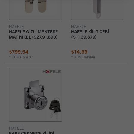
HAFELE
HAFELE
HAFELE GİZLİ MENTEŞE
HAFELE KİLİT CEBİ
MAT NİKEL (927.91.890)
(911.39.879)
₺799,54
₺14,69
*
KDV Dahildir
*
KDV Dahildir
HAFELE
KARE ÇEKMECE KİLİDİ