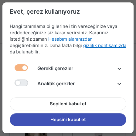
Evet, çerez kullanıyoruz
Hangi tanımlama bilgilerine izin vereceğinize veya
reddedeceğinize siz karar verirsiniz. Kararınızı
Menü
Kampanyalar
Yeni Ürünler
Giriş yap
Sepet
istediğiniz zaman
Hesabım alanınızdan
değiştirebilirsiniz. Daha fazla bilgi
gizlilik politikamızda
da bulunabilir.
HAFELE
3 ürün gösteriliyor
Gerekli çerezler
Filtrele ve Sırala
Analitik çerezler
Seçileni kabul et
Hepsini kabul et