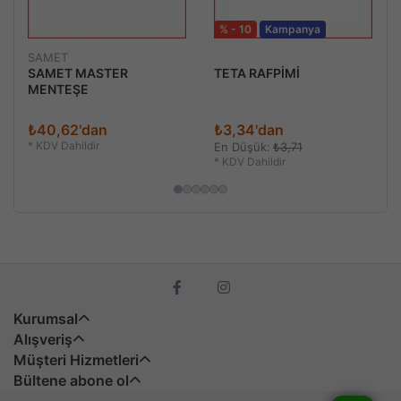
% - 10
Kampanya
SAMET
SAMET MASTER
TETA RAFPİMİ
MENTEŞE
₺40,62'dan
₺3,34'dan
*
KDV Dahildir
En Düşük:
₺3,71
*
KDV Dahildir
Kurumsal
Alışveriş
Müşteri Hizmetleri
Bültene abone ol