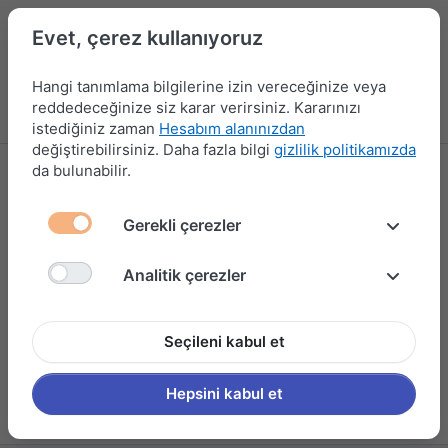
Evet, çerez kullanıyoruz
Hangi tanımlama bilgilerine izin vereceğinize veya
reddedeceğinize siz karar verirsiniz. Kararınızı
Menü
Kampanyalar
Yeni Ürünler
Giriş yap
Sepet
istediğiniz zaman
Hesabım alanınızdan
değiştirebilirsiniz. Daha fazla bilgi
gizlilik politikamızda
da bulunabilir.
ESTY
Gerekli çerezler
Analitik çerezler
Seçileni kabul et
Hepsini kabul et