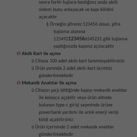
sonra farklı tuşlara bastığınız anda akıllı
sistem bunu anlayacak ve kapı kilidini
açacaktır
§
Örneğin şifreniz 123456 olsun, şifre
tuşlama alanına
123456
115492
6545231 gibi tuşlama
yaptığınızda kapınız açılacaktır
Ø
Akıllı Kart ile açma
ü
Cihaza 100 adet akıllı kart tanımlayabilirsiniz
ü
Ürün yanında 2 adet akıllı kart ücretsiz
gönderilmektedir
Ø
Mekanik Anahtar ile açma
ü
Cihazın şarjı bittiğinde kapıyı mekanik anahtar
ile kolayca açabilir veya ürün altında
bulunan type-c girişi sayesinde ürüne
powerbank yardımı ile anlık enerji verip
kilidi açabilirsiniz
ü
Ürün içerisinde 2 adet mekanik anahtar
gönderilmektedir