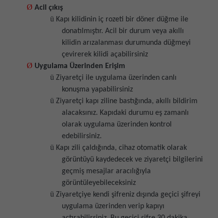
Ø
Acil çıkış
ü
Kapı kilidinin iç rozeti bir döner düğme ile
donatılmıştır. Acil bir durum veya akıllı
kilidin arızalanması durumunda düğmeyi
çevirerek kilidi açabilirsiniz
Ø
Uygulama Üzerinden Erişim
ü
Ziyaretçi ile uygulama üzerinden canlı
konuşma yapabilirsiniz
ü
Ziyaretçi kapı ziline bastığında, akıllı bildirim
alacaksınız. Kapıdaki durumu eş zamanlı
olarak uygulama üzerinden kontrol
edebilirsiniz.
ü
Kapı zili çaldığında, cihaz otomatik olarak
görüntüyü kaydedecek ve ziyaretçi bilgilerini
geçmiş mesajlar aracılığıyla
görüntüleyebileceksiniz
ü
Ziyaretçiye kendi şifreniz dışında geçici şifreyi
uygulama üzerinden verip kapıyı
açtırabilirsiniz. Bu geçici şifre 30 dakika