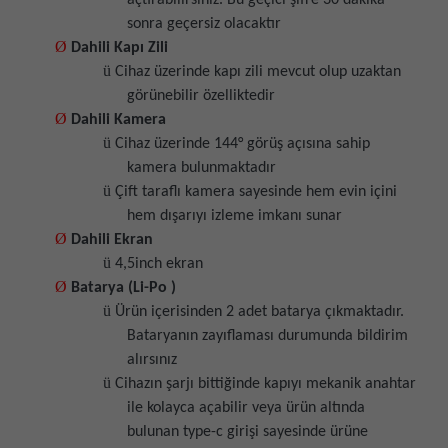
sonra geçersiz olacaktır
Ø
Dahili Kapı Zili
ü
Cihaz üzerinde kapı zili mevcut olup uzaktan
görünebilir özelliktedir
Ø
Dahili Kamera
ü
Cihaz üzerinde 144° görüş açısına sahip
kamera bulunmaktadır
ü
Çift taraflı kamera sayesinde hem evin içini
hem dışarıyı izleme imkanı sunar
Ø
Dahili Ekran
ü
4,5inch ekran
Ø
Batarya (Li-Po )
ü
Ürün içerisinden 2 adet batarya çıkmaktadır.
Bataryanın zayıflaması durumunda bildirim
alırsınız
ü
Cihazın şarjı bittiğinde kapıyı mekanik anahtar
ile kolayca açabilir veya ürün altında
bulunan type-c girişi sayesinde ürüne