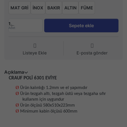
MAT GRİ
İNOX
BAKIR
ALTIN
FÜME
1
Sepete ekle
Adet
Listeye Ekle
E-posta gönder
Açıklama
CRAUF POLİ 6301 EVİYE
Ø
Ürün kalınlığı 1.2mm ve el yapımıdır
Ø
Ürün tezgah altı, tezgah üstü veya tezgaha sıfır
kullanım için uygundur
Ø
Ürün ölçüsü 580x510x223mm
Ø
Minimum kabin ölçüsü 600mm