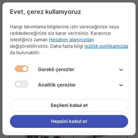
Evet, çerez kullanıyoruz
Hangi tanımlama bilgilerine izin vereceğinize veya
reddedeceğinize siz karar verirsiniz. Kararınızı
Menü
Kampanyalar
Yeni Ürünler
Giriş yap
Sepet
istediğiniz zaman
Hesabım alanınızdan
değiştirebilirsiniz. Daha fazla bilgi
gizlilik politikamızda
da bulunabilir.
CANEX
3 ürün gösteriliyor
Gerekli çerezler
Filtrele ve Sırala
Analitik çerezler
Seçileni kabul et
Hepsini kabul et