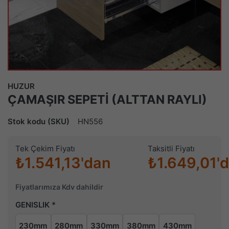
HUZUR
ÇAMAŞIR SEPETİ (ALTTAN RAYLI)
Stok kodu (SKU)
HN556
Tek Çekim Fiyatı
Taksitli Fiyatı
₺1.541,13'dan
₺1.649,01'
Fiyatlarımıza Kdv dahildir
GENISLIK
230mm
280mm
330mm
380mm
430mm