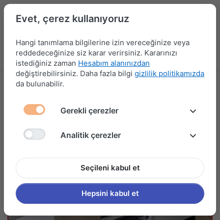
Evet, çerez kullanıyoruz
Hangi tanımlama bilgilerine izin vereceğinize veya
reddedeceğinize siz karar verirsiniz. Kararınızı
Menü
Kampanyalar
Yeni Ürünler
Giriş yap
Sepet
istediğiniz zaman
Hesabım alanınızdan
değiştirebilirsiniz. Daha fazla bilgi
gizlilik politikamızda
da bulunabilir.
Gerekli çerezler
Analitik çerezler
Seçileni kabul et
Hepsini kabul et