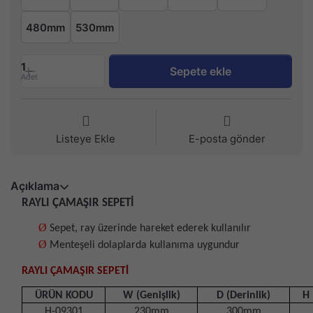
480mm
530mm
1
Sepete ekle
Adet
Listeye Ekle
E-posta gönder
Açıklama
RAYLI ÇAMAŞIR SEPETİ
Ø
Sepet, ray üzerinde hareket ederek kullanılır
Ø
Menteşeli dolaplarda kullanıma uygundur
RAYLI ÇAMAŞIR SEPETİ
ÜRÜN KODU
W (Genişlik)
D (Derinlik)
H 
H-09301
230mm
300mm