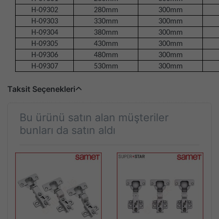
H-09302
280mm
300mm
H-09303
330mm
300mm
H-09304
380mm
300mm
H-09305
430mm
300mm
H-09306
480mm
300mm
H-09307
530mm
300mm
Taksit Seçenekleri
Bu ürünü satın alan müşteriler
bunları da satın aldı