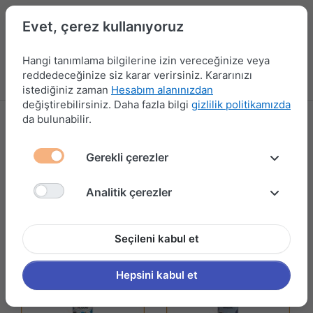
Evet, çerez kullanıyoruz
Hangi tanımlama bilgilerine izin vereceğinize veya
reddedeceğinize siz karar verirsiniz. Kararınızı
Menü
Kampanyalar
Yeni Ürünler
Giriş yap
Sepet
istediğiniz zaman
Hesabım alanınızdan
değiştirebilirsiniz. Daha fazla bilgi
gizlilik politikamızda
da bulunabilir.
BAUTECH
12 ürün gösteriliyor
Gerekli çerezler
Filtrele ve Sırala
Analitik çerezler
Seçileni kabul et
Hepsini kabul et