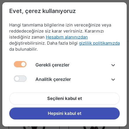
Evet, çerez kullanıyoruz
Hangi tanımlama bilgilerine izin vereceğinize veya
reddedeceğinize siz karar verirsiniz. Kararınızı
Menü
Kampanyalar
Yeni Ürünler
Giriş yap
Sepet
istediğiniz zaman
Hesabım alanınızdan
değiştirebilirsiniz. Daha fazla bilgi
gizlilik politikamızda
da bulunabilir.
ASKI ÇEŞİTLERİ
4 ürün gösteriliyor
Gerekli çerezler
Filtrele ve Sırala
Analitik çerezler
Seçileni kabul et
Hepsini kabul et