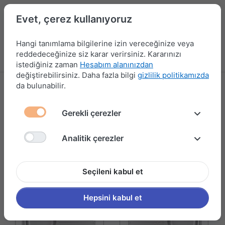
Evet, çerez kullanıyoruz
Hangi tanımlama bilgilerine izin vereceğinize veya
reddedeceğinize siz karar verirsiniz. Kararınızı
Menü
Kampanyalar
Yeni Ürünler
Giriş yap
Sepet
istediğiniz zaman
Hesabım alanınızdan
değiştirebilirsiniz. Daha fazla bilgi
gizlilik politikamızda
da bulunabilir.
ARTENOVA
4 ürün gösteriliyor
Gerekli çerezler
Filtrele ve Sırala
Analitik çerezler
Seçileni kabul et
Hepsini kabul et