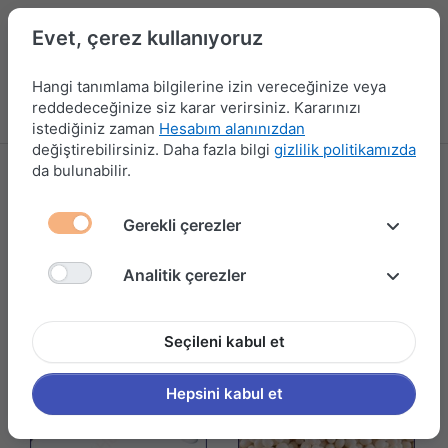
Evet, çerez kullanıyoruz
Hangi tanımlama bilgilerine izin vereceğinize veya
reddedeceğinize siz karar verirsiniz. Kararınızı
Menü
Kampanyalar
Yeni Ürünler
Giriş yap
Sepet
istediğiniz zaman
Hesabım alanınızdan
değiştirebilirsiniz. Daha fazla bilgi
gizlilik politikamızda
da bulunabilir.
APEL
5 ürün gösteriliyor
Gerekli çerezler
Filtrele ve Sırala
Analitik çerezler
Seçileni kabul et
Hepsini kabul et