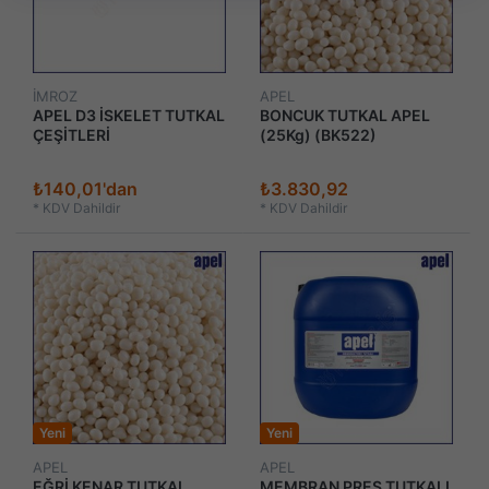
İMROZ
APEL
APEL D3 İSKELET TUTKAL
BONCUK TUTKAL APEL
ÇEŞİTLERİ
(25Kg) (BK522)
₺140,01'dan
₺3.830,92
*
KDV Dahildir
*
KDV Dahildir
Yeni
Yeni
APEL
APEL
EĞRİ KENAR TUTKAL
MEMBRAN PRES TUTKALI