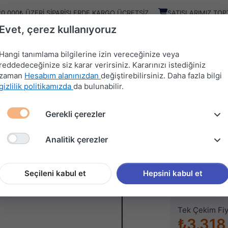
20.000₺ ÜZERI SIPARIŞLERDE KARGO ÜCRETSIZ
SATIŞLARIMIZ TOP
Evet, çerez kullanıyoruz
Kampany
Ürünler
Hangi tanımlama bilgilerine izin vereceğinize veya
reddedeceğinize siz karar verirsiniz. Kararınızı istediğiniz
zaman
Hesabım alanınızdan
değiştirebilirsiniz. Daha fazla bilgi
HIRDAVAT
MUTFAK
KAPI
SÜRGÜ
gizlilik politikamızda
da bulunabilir.
MALZEMELERİ
AKSESUARLARI
AKSESUARLARI
SİSTEMLERİ
Gerekli çerezler
IK KAPI KOLU
Analitik çerezler
SYSTEM
AKIK KA
Seçileni kabul et
Hepsini kabul et
Stok kodu (SKU
Tek Çekim Fiy
₺3.318