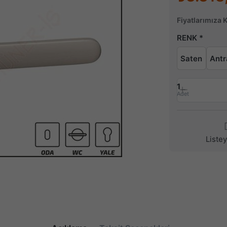
Fiyatlarımıza 
RENK
Saten
Antr
1
Adet
Liste