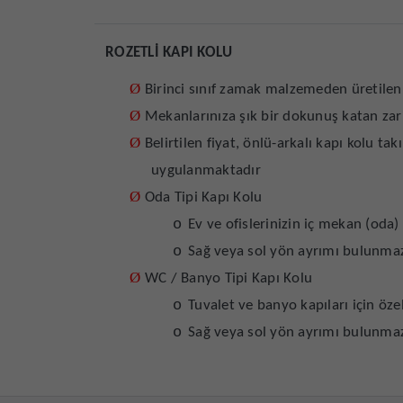
ROZETLİ KAPI KOLU
Ø
Birinci sınıf zamak malzemeden üretilen 
Ø
Mekanlarınıza şık bir dokunuş katan zari
Ø
Belirtilen fiyat, önlü-arkalı kapı kolu tak
uygulanmaktadır
Ø
Oda Tipi Kapı Kolu
o
Ev ve ofislerinizin iç mekan (oda) 
o
Sağ veya sol yön ayrımı bulunmaz
Ø
WC / Banyo Tipi Kapı Kolu
o
Tuvalet ve banyo kapıları için öze
o
Sağ veya sol yön ayrımı bulunmaz