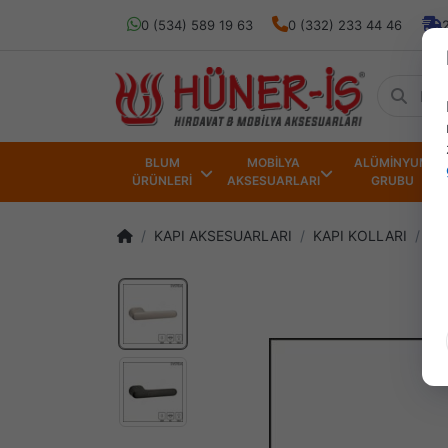
0 (534) 589 19 63
0 (332) 233 44 46
BLUM
MOBİLYA
ALÜMİNYUM
ÜRÜNLERİ
AKSESUARLARI
GRUBU
KAPI AKSESUARLARI
KAPI KOLLARI
AK