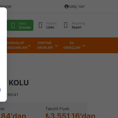
TANDIR
GIRIŞ YAP
Favori
Alışveriş
alı
Yeni
Liste
Sepet
Ürünler
GARDOLAP
ESKİTME
EV
AKSESUARLARI
ÜRÜNLERİ
GEREÇLERİ
PI KOLU
)
HN141
atı
Taksitli Fiyatı
,84'dan
₺3.551,16'dan