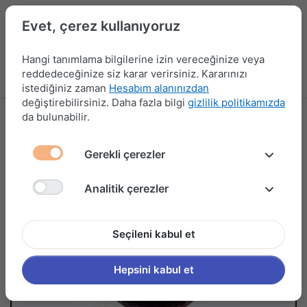
Evet, çerez kullanıyoruz
Hangi tanımlama bilgilerine izin vereceğinize veya
reddedeceğinize siz karar verirsiniz. Kararınızı
Menü
Kampanyalar
Yeni Ürünler
Giriş yap
Sepet
istediğiniz zaman
Hesabım alanınızdan
değiştirebilirsiniz. Daha fazla bilgi
gizlilik politikamızda
da bulunabilir.
Gerekli çerezler
Analitik çerezler
Seçileni kabul et
Hepsini kabul et