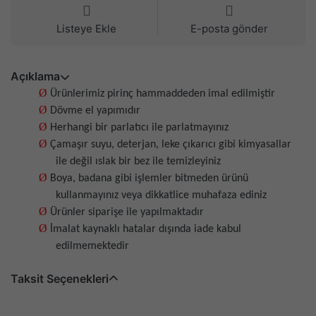
Listeye Ekle
E-posta gönder
Açıklama
Ø
Ürünlerimiz pirinç hammaddeden imal edilmiştir
Ø
Dövme el yapımıdır
Ø
Herhangi bir parlatıcı ile parlatmayınız
Ø
Çamaşır suyu, deterjan, leke çıkarıcı gibi kimyasallar
ile değil ıslak bir bez ile temizleyiniz
Ø
Boya, badana gibi işlemler bitmeden ürünü
kullanmayınız veya dikkatlice muhafaza ediniz
Ø
Ürünler siparişe ile yapılmaktadır
Ø
İmalat kaynaklı hatalar dışında iade kabul
edilmemektedir
Taksit Seçenekleri