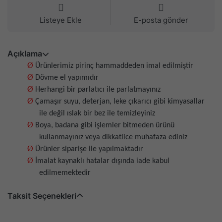
Listeye Ekle
E-posta gönder
Açıklama
Ø
Ürünlerimiz pirinç hammaddeden imal edilmiştir
Ø
Dövme el yapımıdır
Ø
Herhangi bir parlatıcı ile parlatmayınız
Ø
Çamaşır suyu, deterjan, leke çıkarıcı gibi kimyasallar
ile değil ıslak bir bez ile temizleyiniz
Ø
Boya, badana gibi işlemler bitmeden ürünü
kullanmayınız veya dikkatlice muhafaza ediniz
Ø
Ürünler siparişe ile yapılmaktadır
Ø
İmalat kaynaklı hatalar dışında iade kabul
edilmemektedir
Taksit Seçenekleri