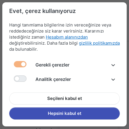
Evet, çerez kullanıyoruz
Hangi tanımlama bilgilerine izin vereceğinize veya
reddedeceğinize siz karar verirsiniz. Kararınızı
Menü
Kampanyalar
Yeni Ürünler
Giriş yap
Sepet
istediğiniz zaman
Hesabım alanınızdan
değiştirebilirsiniz. Daha fazla bilgi
gizlilik politikamızda
da bulunabilir.
KAPI AKSESUARLARI
181 ürün gösteriliyor
Gerekli çerezler
Analitik çerezler
Seçileni kabul et
Hepsini kabul et