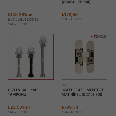
(850Gr - 750Ml)
₺188,38'dan
₺178,56
*
KDV Dahildir
En Düşük:
₺209,32
*
KDV Dahildir
HAFELE
GİZLİ VİDALI KAPI
HAFELE GİZLİ MENTEŞE
TAMPONU
MAT NİKEL (927.91.890)
₺23,56'dan
₺799,54
*
KDV Dahildir
*
KDV Dahildir