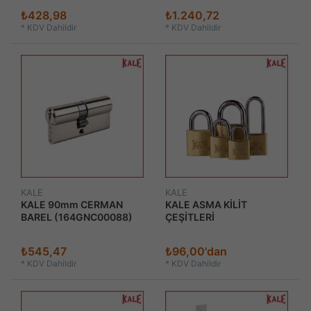
₺428,98
₺1.240,72
*
KDV Dahildir
*
KDV Dahildir
KALE
KALE
KALE 90mm CERMAN
KALE ASMA KİLİT
BAREL (164GNC00088)
ÇEŞİTLERİ
₺545,47
₺96,00'dan
*
KDV Dahildir
*
KDV Dahildir