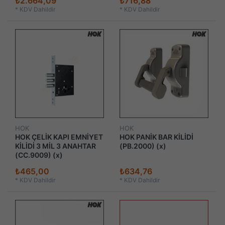
₺2.664,09
₺716,88
*
KDV Dahildir
*
KDV Dahildir
HOK
HOK
HOK ÇELİK KAPI EMNİYET
HOK PANİK BAR KİLİDİ
KİLİDİ 3 MİL 3 ANAHTAR
(PB.2000) (x)
(CC.9009) (x)
₺465,00
₺634,76
*
KDV Dahildir
*
KDV Dahildir