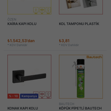
ÖZEN
KAİRA KAPI KOLU
KOL TAMPONU PLASTİK
₺1.542,53'dan
₺3,81
*
KDV Dahildir
*
KDV Dahildir
% - 10
Kampanya
BAUTECH
KONAK KAPI KOLU
KÖPÜK PİPETLİ BAUTECH