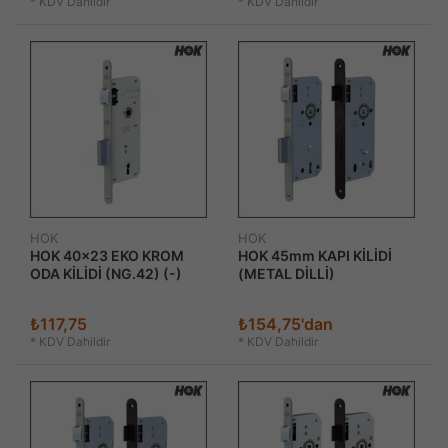
*
KDV Dahildir
*
KDV Dahildir
HOK
HOK
HOK 40x23 EKO KROM
HOK 45mm KAPI KİLİDİ
ODA KİLİDİ (NG.42) (-)
(METAL DİLLİ)
₺117,75
₺154,75'dan
*
KDV Dahildir
*
KDV Dahildir