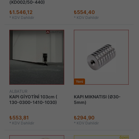
(KD002/50-440)
₺1.546,12
₺554,40
*
KDV Dahildir
*
KDV Dahildir
Yeni
ALBATUR
KAPI GİYOTİNİ 103cm (
KAPI MIKNATISI (Ø30-
130-0300-1410-1030)
5mm)
₺553,81
₺294,90
*
KDV Dahildir
*
KDV Dahildir