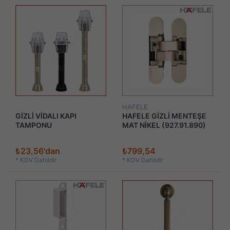
HAFELE
GİZLİ VİDALI KAPI
HAFELE GİZLİ MENTEŞE
TAMPONU
MAT NİKEL (927.91.890)
₺23,56'dan
₺799,54
*
KDV Dahildir
*
KDV Dahildir